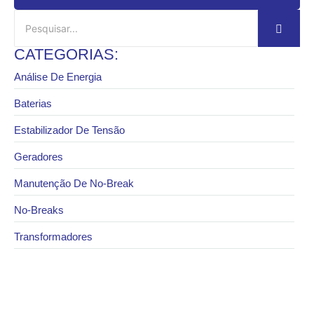
CATEGORIAS:
Análise De Energia
Baterias
Estabilizador De Tensão
Geradores
Manutenção De No-Break
No-Breaks
Transformadores
27 de janeiro de 2026
Surtos elétricos: como proteger equipamentos
sensíveis em dias de chuva