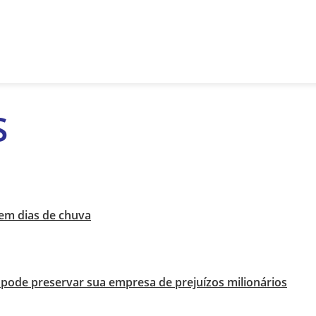
S
 em dias de chuva
pode preservar sua empresa de prejuízos milionários