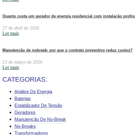
Quanto custa um gerador de energia residencial com instalação profis
27 de abril de 2026
Ler mais
Manutenção de nobreak: por que o contrato preventivo reduz custos?
23 de março de 2026
Ler mais
CATEGORIAS:
Análise De Energia
Baterias
Estabilizador De Tensão
Geradores
Manutenção De No-Break
No-Breaks
Transformadores